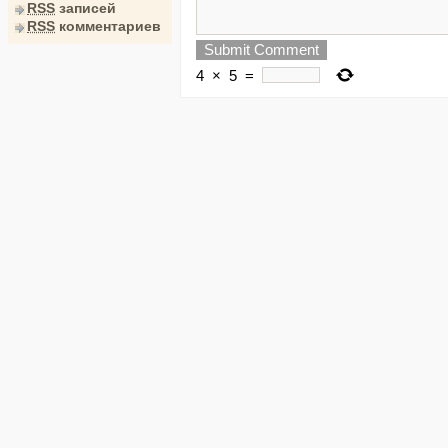
RSS
записей
RSS
комментариев
4
×
5
=